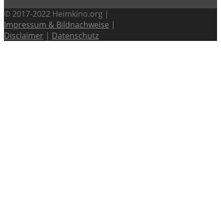
© 2017-2022 Heimkino.org |
Impressum & Bildnachweise
|
Disclaimer
|
Datenschutz