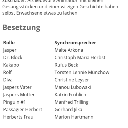
Zuschauer. Als liebevolle Animation mit kleinen
Gesangsstücken und einer witzigen Geschichte haben
selbst Erwachsene etwas zu lachen.
Besetzung
Rolle
Synchronsprecher
Jasper
Malte Arkona
Dr. Block
Christoph Maria Herbst
Kakapo
Rufus Beck
Rolf
Torsten Lennie Münchow
Diva
Christine Leyser
Jaspers Vater
Manou Lubowski
Jaspers Mutter
Katrin Frühlich
Pinguin #1
Manfred Trilling
Passagier Herbert
Gerhard Jilka
Herberts Frau
Marion Hartmann