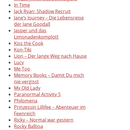
In Time
Jack Ryan: Shadow Recruit
Jane‘s Journey – Die Lebensreise
der Jane Goodall
Jasper und das
Limonadenkomplott
Kiss the Cook
Kon-Tiki
Lion – Der lange Weg nach Hause
Lucy
Me Too
Memory Books – Damit Du mich
nie vergisst
My Old Lady
Paranormal Activity 5
Philomena
Prinzessin Lillifee – Abenteuer im
Feenreich
Ricky – Normal war gestern
Rocky Balboa