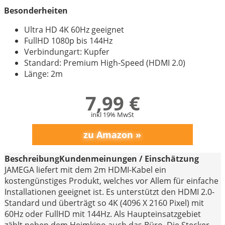
Besonderheiten
Ultra HD 4K 60Hz geeignet
FullHD 1080p bis 144Hz
Verbindungart: Kupfer
Standard: Premium High-Speed (HDMI 2.0)
Länge: 2m
7,99 €
inkl 19% MwSt
Beschreibung
Kundenmeinungen / Einschätzung
JAMEGA liefert mit dem 2m HDMI-Kabel ein
kostengünstiges Produkt, welches vor Allem für einfache
Installationen geeignet ist. Es unterstützt den HDMI 2.0-
Standard und überträgt so 4K (4096 X 2160 Pixel) mit
60Hz oder FullHD mit 144Hz. Als Haupteinsatzgebiet