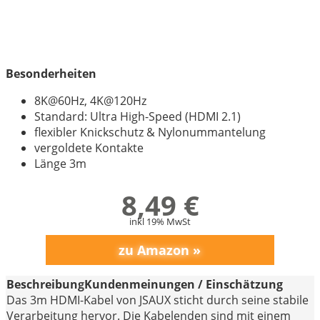
6
Das sind die Meinungen der Nutzer
7
Einen Blick auf die Hersteller
8
FAQ – häufig gestellte Fragen
Besonderheiten
8K@60Hz, 4K@120Hz
Standard: Ultra High-Speed (HDMI 2.1)
flexibler Knickschutz & Nylonummantelung
vergoldete Kontakte
Länge 3m
8,49 €
inkl 19% MwSt
Beschreibung
Kundenmeinungen / Einschätzung
Das 3m HDMI-Kabel von JSAUX sticht durch seine stabile
Verarbeitung hervor. Die Kabelenden sind mit einem